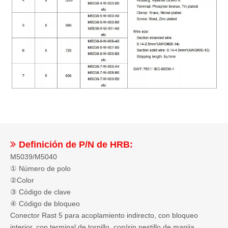

Definición de P/N de HRB:
M5039/M5040
① Número de polo
②Color
③ Código de clave
④ Código de bloqueo
Conector Rast 5 para acoplamiento indirecto, con bloqueo
interior, con terminal de tornillo, con/sin pestillo de manija.