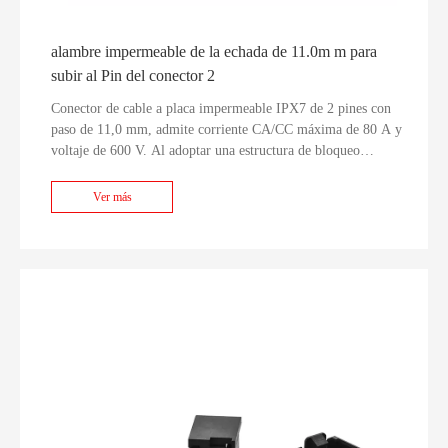
alambre impermeable de la echada de 11.0m m para
subir al Pin del conector 2
Conector de cable a placa impermeable IPX7 de 2 pines con
paso de 11,0 mm, admite corriente CA/CC máxima de 80 A y
voltaje de 600 V. Al adoptar una estructura de bloqueo
antiretención TPA interna integrada, previene eficazmente la
retirada del terminal causada por vibraciones a largo plazo. La
Ver más
carcasa utiliza material retardante de llama PA6 UL94V-0 con
pasadores de aleación de cobre estañado, totalmente
compatible con los estándares RoHS y REACH,
funcionamiento estable de -40 °C a +125 °C. Compatible con
cables AWG6, AWG8, AWG10 en múltiples colores de sello,
sirve como un sustituto directo y rentable de los conectores
impermeables de alta corriente importados convencionales,
ampliamente aplicados en sistemas de almacenamiento de
energía, vehículos eléctricos, drones agrícolas, vehículos todo
terreno y cableado de energía mecánica industrial.