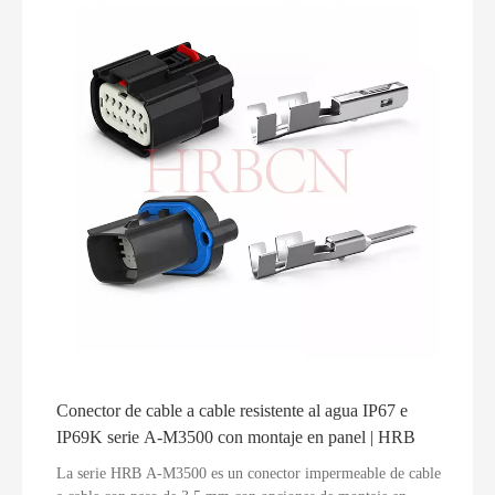
de engarce combinados están disponibles en negro o naranja.
Sirve como un sustituto directo y rentable de los principales
conectores impermeables de alta corriente importados,
ampliamente utilizados en almacenamiento de energía,
vehículos eléctricos, drones agrícolas, vehículos todo terreno,
HVAC y equipos de energía industrial para exteriores.
Conector de cable a cable resistente al agua IP67 e
IP69K serie A-M3500 con montaje en panel | HRB​
La serie HRB A-M3500 es un conector impermeable de cable