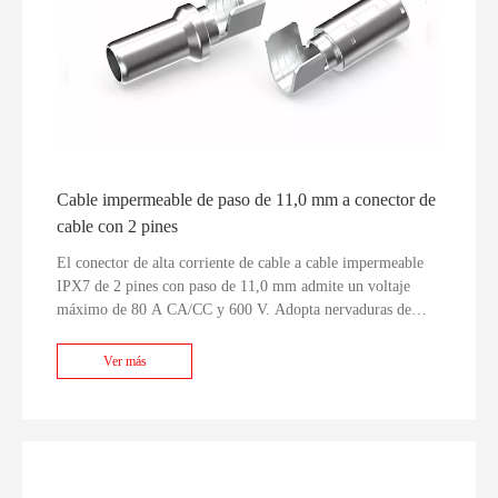
Cable impermeable de paso de 11,0 mm a conector de
cable con 2 pines
El conector de alta corriente de cable a cable impermeable
IPX7 de 2 pines con paso de 11,0 mm admite un voltaje
máximo de 80 A CA/CC y 600 V. Adopta nervaduras de
bloqueo antirretención TPA internas integradas moldeadas
dentro de la carcasa para evitar el retroceso del terminal bajo
Ver más
vibración prolongada. La carcasa está hecha de plástico
retardante de llama PA6 UL94V-0 con terminales de aleación
de cobre estañado, totalmente compatible con RoHS y
REACH, y funciona de manera estable entre -40 °C y +125
°C. Cables AWG6#/8#/10 a juego con sellos de silicona
multicolores, carcasas macho/hembra completas y terminales