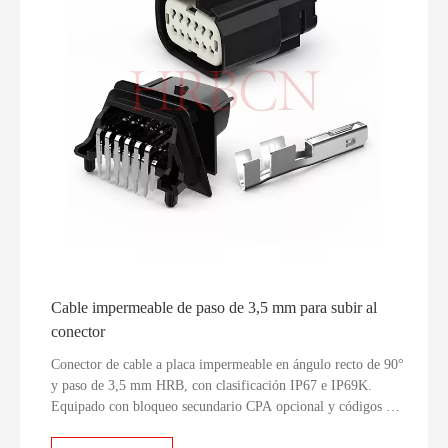
cableado auxiliar automotriz, monitoreo en exteriores, HVAC
y varios equipos industriales húmedos y hostiles, y sirve como
reemplazo rentable para pequeños conectores sellados de cable
a cable importados para la producción OEM en masa.
Cable impermeable de paso de 3,5 mm para subir al
conector
Conector de cable a placa impermeable en ángulo recto de 90°
y paso de 3,5 mm HRB, con clasificación IP67 e IP69K.
Equipado con bloqueo secundario CPA opcional y códigos de
llave antidesigualdad A/B/C/D, se adapta a PCB estándar de
1,60 mm, admite cables AWG14–22 y cumple con los