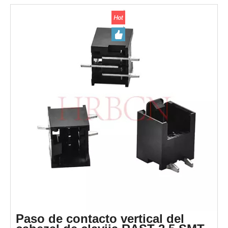
Al adoptar una carcasa PA66 UL94V-0 resistente a altas
temperaturas y terminales de latón estañado, ofrece un
rendimiento eléctrico estable, un excelente aislamiento y
retardo de llama. Admite la combinación de mazos de cables
IDC, ideal para la conexión de placa a cable en
electrodomésticos, electrónica automotriz y equipos de
control industrial. Cumple con RoHS, REACH y
certificaciones de seguridad relevantes para aplicaciones
eléctricas industriales y domésticas.
Paso de contacto vertical del