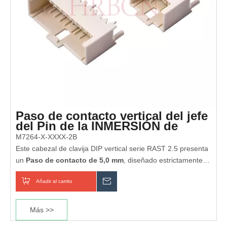
Paso de contacto vertical del jefe
del Pin de la INMERSIÓN de
RAST 2,5 5.0m m
M7264-X-XXXX-2B
Este cabezal de clavija DIP vertical serie RAST 2.5 presenta
un
Paso de contacto de 5,0 mm
, diseñado estrictamente
según el estándar industrial RAST 2.5. Construido con un
Añadir al carrito
Preguntar
diseño de codificación infalible y postes de posicionamiento,
evita el mal acoplamiento y garantiza una conexión de
bloqueo segura.
Más >>