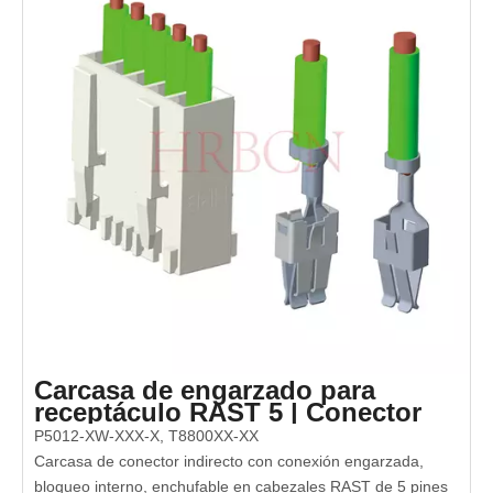
sueltas, cumple con las certificaciones RoHS, REACH, UL,
VDE. Ampliamente aplicado en electrodomésticos, control
industrial, electrónica automotriz, hogar inteligente y equipos
de suministro de energía, ideal para escenarios de
interconexión de alta confiabilidad y ensamblaje
automatizado.
Carcasa de engarzado para
receptáculo RAST 5 | Conector
de cable a placa - HRB
P5012-XW-XXX-X, T8800XX-XX
Carcasa de conector indirecto con conexión engarzada,
bloqueo interno, enchufable en cabezales RAST de 5 pines