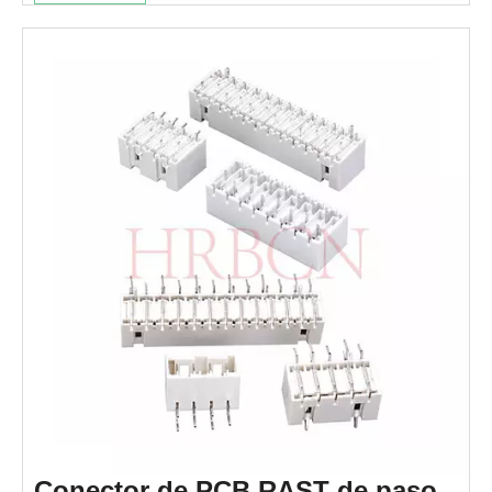
cuenta con una carcasa retardante de llama UL94 V-0,
terminales de bronce fosforado estañado, polarización y
estructura de bloqueo para evitar errores de conexión y
aflojamiento bajo vibración. No es necesario engarzar ni
soldar, lo que mejora enormemente la eficiencia del
ensamblaje y reduce el costo de mano de obra. Cumple con
RoHS, REACH, UL, VDE y los estándares de seguridad
globales, y proporciona una solución de interconexión
segura, estable y rentable para control industrial,
electrodomésticos, electrónica automotriz y sistemas de
suministro de energía.
Conector de PCB RAST de paso