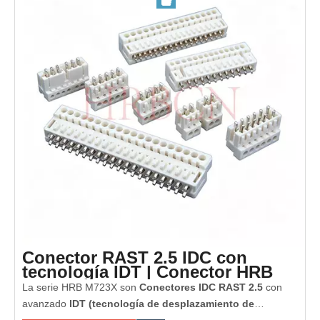
la producción.
Con estructuras de codificación RAST 2.5 estandarizadas y
mecanismos de bloqueo seguros, estos conectores evitan
eficazmente errores de conexión y garantizan un
rendimiento eléctrico estable en aplicaciones exigentes.
El diseño compacto, la transmisión de señal confiable y las
opciones de codificación flexibles hacen que los conectores
HRB RAST 2.5 sean ideales para sistemas electrónicos
modernos que requieren soluciones de conectividad
seguras, duraderas y que ahorren espacio.
Conector RAST 2.5 IDC con
tecnología IDT | Conector HRB
M723X
La serie HRB M723X son
Conectores IDC RAST 2.5
con
avanzado
IDT (tecnología de desplazamiento de