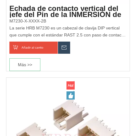
Echada de contacto vertical del
jefe del Pin de la INMERSIÓN de
HRB RAST 2,5 2.5m m
M7230-X-XXXX-2B
La serie HRB M7230 es un cabezal de clavija DIP vertical
que cumple con el estándar RAST 2.5 con paso de contacto
de 2,5 mm, pestillo de bloqueo integrado, espiga de
Añadir al carrito
Preguntar
posicionamiento y codificación personalizable. Proporciona
conexiones de placa a cable seguras, a prueba de errores y
estables para electrodomésticos, electrónica automotriz,
Más >>
controles industriales y dispositivos inteligentes.