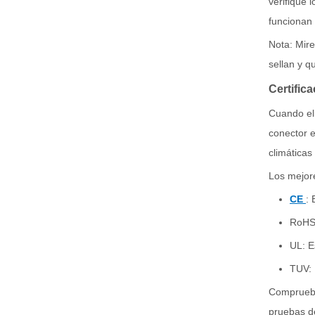
verifique 
funcionan
Nota: Mire
sellan y q
Certific
Cuando eli
conector e
climáticas
Los mejor
CE
: 
RoHS:
UL: E
TUV: 
Comprueba 
pruebas d