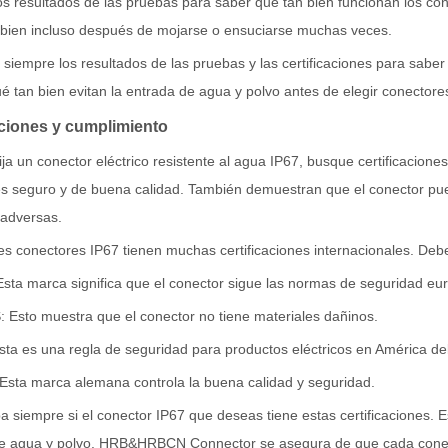
los resultados de las pruebas para saber qué tan bien funcionan los c
 bien incluso después de mojarse o ensuciarse muchas veces.
 siempre los resultados de las pruebas y las certificaciones para saber
ué tan bien evitan la entrada de agua y polvo antes de elegir conectore
aciones y cumplimiento
ja un conector eléctrico resistente al agua IP67, busque certificacione
s seguro y de buena calidad. También demuestran que el conector pued
 adversas.
es conectores IP67 tienen muchas certificaciones internacionales. De
Esta marca significa que el conector sigue las normas de seguridad eu
 Esto muestra que el conector no tiene materiales dañinos.
sta es una regla de seguridad para productos eléctricos en América del
Esta marca alemana controla la buena calidad y seguridad.
siempre si el conector IP67 que deseas tiene estas certificaciones. 
e agua y polvo. HRB&HRBCN Connector se asegura de que cada conec