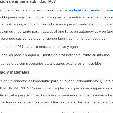
ación de impermeabilidad IP67
a conectores para lugares difíciles, busque la
clasificación de imper
 bloquean muy bien todo el polvo y evitan la entrada de agua. Los co
ta calificación, el conector se coloca en agua a 1 metro de profundida
cción es importante para trabajos al aire libre, en automóviles y en fábri
 para que sus conectores funcionen bien y se mantengan seguros.
onectores IP67 evitan la entrada de polvo y agua.
ueba los pone en agua a 1 metro de profundidad durante 30 minutos.
 conectores son necesarios para lugares exteriores y inestables.
dad y materiales
n de un conector es importante para su buen funcionamiento. Quiere c
los. HRB&HRBCN Connector utiliza plásticos que no se rompen con la l
el sol, el agua y el polvo. Los buenos materiales también ayudan a los c
ectores con cerraduras y sellos fuertes para evitar la entrada de ag