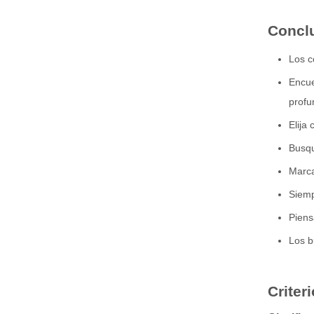
Concl
Los c
Encue
profu
4 alambre de la echada de los agujeros HRB 3.0m m para conectar con alambre los conectores impermeables
Elija
Busqu
Marca
Siemp
Piens
Los b
Criter