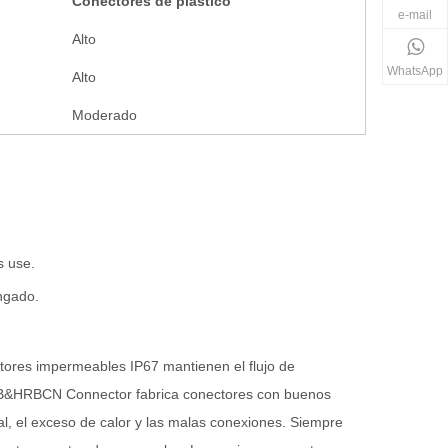
Conectores de plástico
e-mail
Alto
WhatsApp
Alto
Moderado
s use.
ngado.
tores impermeables IP67 mantienen el flujo de
HRB&HRBCN Connector fabrica conectores con buenos
al, el exceso de calor y las malas conexiones. Siempre