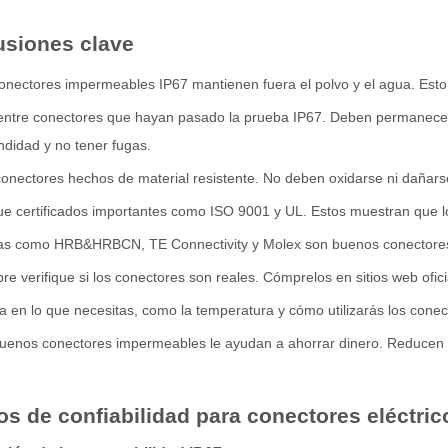
usiones clave
onectores impermeables IP67 mantienen fuera el polvo y el agua. Esto l
ntre conectores que hayan pasado la prueba IP67. Deben permanecer 
ndidad y no tener fugas.
 conectores hechos de material resistente. No deben oxidarse ni dañarse 
e certificados importantes como ISO 9001 y UL. Estos muestran que l
s como HRB&HRBCN, TE Connectivity y Molex son buenos conectores
re verifique si los conectores son reales. Cómprelos en sitios web ofici
a en lo que necesitas, como la temperatura y cómo utilizarás los conec
uenos conectores impermeables le ayudan a ahorrar dinero. Reducen el
ios de confiabilidad para conectores eléctr