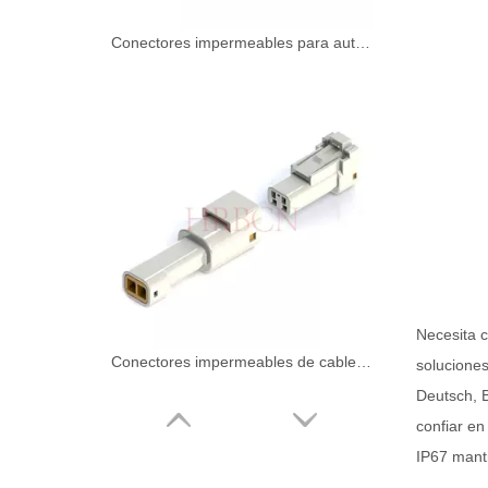
Conectores impermeables para automoción con paso de 2,5 mm
Necesita c
Conectores impermeables de cable a cable con paso de 3,0 mm HRB
soluciones
Deutsch, B
confiar en
IP67 manti