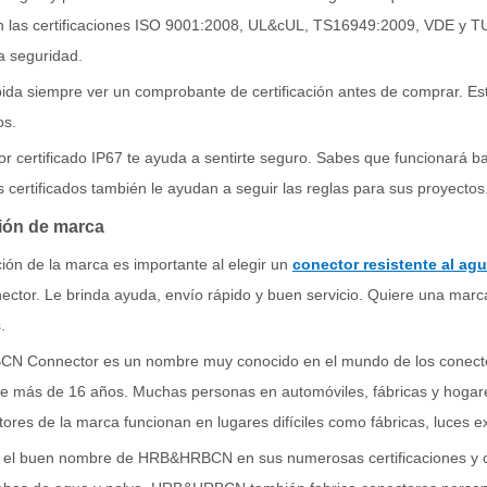
n las certificaciones ISO 9001:2008, UL&cUL, TS16949:2009, VDE y T
la seguridad.
ida siempre ver un comprobante de certificación antes de comprar. Es
os.
r certificado IP67 te ayuda a sentirte seguro. Sabes que funcionará bajo
 certificados también le ayudan a seguir las reglas para sus proyectos
ión de marca
ión de la marca es importante al elegir un
conector resistente al ag
ector. Le brinda ayuda, envío rápido y buen servicio. Quiere una marc
.
 Connector es un nombre muy conocido en el mundo de los conectore
e más de 16 años. Muchas personas en automóviles, fábricas y hogar
ores de la marca funcionan en lugares difíciles como fábricas, luces ex
 el buen nombre de HRB&HRBCN en sus numerosas certificaciones y cl