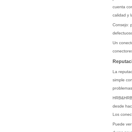
cuenta co
calidad y 
Consejo: p
defectuos
Un conecto
conectores
Reputac
La reputac
simple con
problemas
HRB&HRBCN
desde hac
Los conect
Puede ver