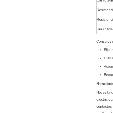
Caracterí
Resistenci
Resistenci
Durabilid
Consejos p
Elija
Utili
Asegú
Encue
Rendimie
Necesita c
electrici
contactos 