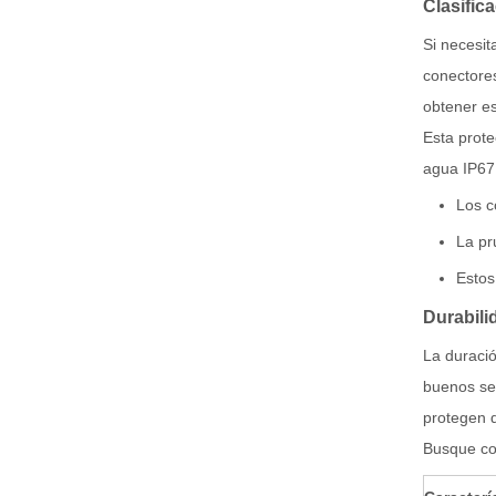
Clasific
3 alambre de la echada de los agujeros HRB 3.0m m para conectar con alambre los conectores impermeables
Si necesit
conectores
obtener es
Esta prote
agua IP67
Los c
La pr
Estos
Durabili
La duració
buenos sel
protegen d
Busque con