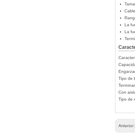
Tamañ
Cable
Rango
La fu
La fu
Termi
Caracte
Caracter
Capacida
Engarza
Tipo de b
Terminar
Terminal de desconexión rápida hembra de 2,8 × 0,5 mm con tamaño de pestaña y diámetro de 3,05 mm
Con aisl
Tipo de 
Anterior