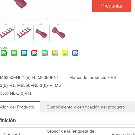
Preguntar
 con:
M6350FNL-1(5)-R; M6350FNL-
Marca del producto:
HRB
1(5)-R1; M6350FNL-1(8)-R; M6
350FNL-1(8)-R1
pción del Producto
Cumplimiento y certificación del producto
inición
Grosor de la lengüeta de
N/P HRB
Rango de di