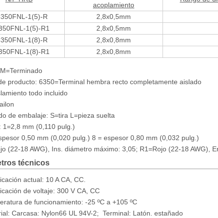
acoplamiento
350FNL-1(5)-R
2,8x0,5mm
50FNL-1(5)-R1
2,8x0,5mm
350FNL-1(8)-R
2,8x0,8mm
50FNL-1(8)-R1
2,8x0,8mm
: M=Terminado
de producto: 6350=Terminal hembra recto completamente aislado
lamiento todo incluido
ailon
o de embalaje: S=tira L=pieza suelta
: 1=2,8 mm (0,110 pulg.)
spesor 0,50 mm (0,020 pulg.) 8 = espesor 0,80 mm (0,032 pulg.)
o (22-18 AWG), Ins. diámetro máximo: 3,05; R1=Rojo (22-18 AWG), E
tros técnicos
ficación actual: 10 A CA, CC.
ficación de voltaje: 300 V CA, CC
ratura de funcionamiento: -25 ºC a +105 ºC
ial: Carcasa: Nylon66 UL 94V-2; Terminal: Latón. estañado