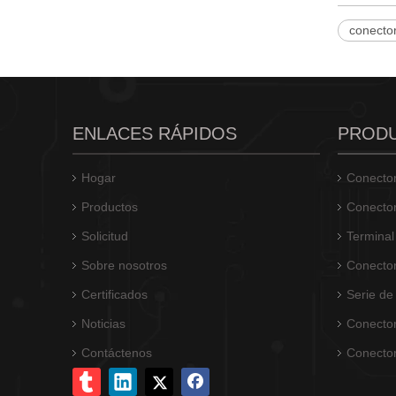
conecto
Terminal de desconexión rápida hembra de 2,8 × 0,5 mm con tamaño de pestaña y diámetro de 5,84 mm
ENLACES RÁPIDOS
PROD
Hogar
Conector
Productos
Conector
Solicitud
Terminal
Sobre nosotros
Conector
Certificados
Serie de
Noticias
Conector
Contáctenos
Conecto