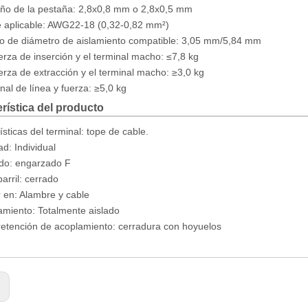
o de la pestaña: 2,8x0,8 mm o 2,8x0,5 mm
 aplicable: AWG22-18 (0,32-0,82 mm²)
 de diámetro de aislamiento compatible: 3,05 mm/5,84 mm
erza de inserción y el terminal macho: ≤7,8 kg
erza de extracción y el terminal macho: ≥3,0 kg
nal de línea y fuerza: ≥5,0 kg
rística del producto
ísticas del terminal: tope de cable.
d: Individual
do: engarzado F
arril: cerrado
 en: Alambre y cable
amiento: Totalmente aislado
retención de acoplamiento: cerradura con hoyuelos
: