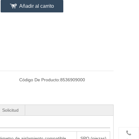
Añadir al carrito
Código De Producto:
8536909000
Solicitud
ámetro de aislamiento compatible
SPQ (piezas)