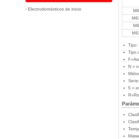
Electrodomésticos de inicio
M6
M63
M6
M63
Tipo
Terminal de desconexión rápida hembra de 2,8 × 0,8 mm con tamaño de pestaña y diámetro de 5,84 mm
Tipo 
F=Ais
N = n
Métod
Serie
5 = e
R=Roj
Paráme
Clasi
Clasi
Tempe
Mater
Terminal de desconexión rápida hembra de 2,8 × 0,8 mm, tamaño de pestaña, diámetro 3,05 mm