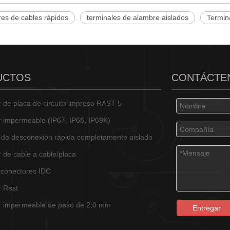
res de cables rápidos
terminales de alambre aislados
Termin
UCTOS
CONTÁCTE
 de placa de circuito impreso RAST 5
 impermeable (IP67, IP68, IP69K)
 de desconexión rápida completamente aislado
 de cable a cable/placa
 conectores IDC
 Rast
r impermeable de paso de 2,0 mm
Entregar