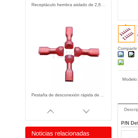
Receptáculo hembra aislado de 2,8 mm (0,110 ') AWG16-14 | HRB
Compartir
Modelo:
Pestaña de desconexión rápida de engarce de aislamiento de terminal 2,8 x 0,5 mm
Descri
P/N Def
Noticias relacionadas