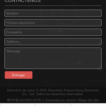
CONTÁCTENOS
Entregar
Derechos de autor ©
2026
Shenzhen Haiyuncheng Electronic
Co., Ltd. Todos los derechos reservados.
粤ICP备2023001101号-1
Diseñada por
plomo
/
Mapa del sitio