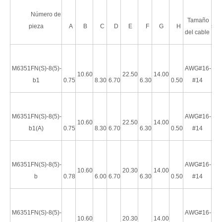
Número de
Tamaño
pieza
A
B
C
D
E
F
G
H
s.D
del cable
M6351FN(S)-8(5)-
AWG#16-
Terminal hembra de nailon HRB de 4,75 × 0,5 mm AWG#16-14 en carrete
Terminal de desconexión hembra completamente aislado de 4,75 mm (AWG 22-18)
10.60
22.50
14.00
b1
0.75
8.30
6.70
6.30
0.50
#14
M6351FN(S)-8(5)-
AWG#16-
10.60
22.50
14.00
b1(A)
0.75
8.30
6.70
6.30
0.50
#14
M6351FN(S)-8(5)-
AWG#16-
10.60
20.30
14.00
b
0.78
6.00
6.70
6.30
0.50
#14
M6351FN(S)-8(5)-
AWG#16-
Terminal de desconexión macho completamente aislado de 4,75 mm (AWG16-14)
Carrete que embala el terminal de desconexión rápida del diámetro 3.05m m del tamaño de la pestaña de 4.75×0.8m m
10.60
20.30
14.00