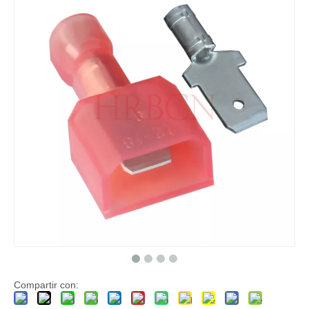
Terminal de desconexión rápida macho de 4,75 × 0,8 mm
HRB 187 Terminal recto Terminal macho de nailon azul con AWG#16-14
Terminal de prensado en frío recto HRB, 4,75x0,8mm, orificio pasante AWG#16-14
Terminal aislado de desconexión rápida de 4,75×0,8 mm, tamaño de pestaña, diámetro 5,84 mm
Compartir con: