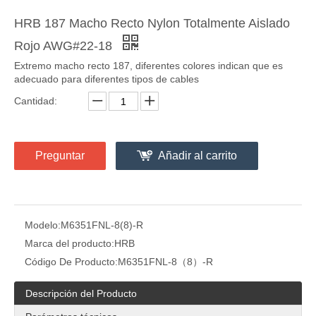
HRB 187 Macho Recto Nylon Totalmente Aislado
Rojo AWG#22-18
Extremo macho recto 187, diferentes colores indican que es
adecuado para diferentes tipos de cables
Cantidad:
Terminal de nailon de desconexión rápida, diámetro de 5,84 mm, tamaño de pestaña de 4,75 × 0,8 mm
Terminal de nailon de desconexión rápida de 4,75 × 0,5 mm, tamaño de pestaña, diámetro 3,05 mm
Preguntar
Añadir al carrito
Modelo:
M6351FNL-8(8)-R
Marca del producto:
HRB
Código De Producto:
M6351FNL-8（8）-R
Descripción del Producto