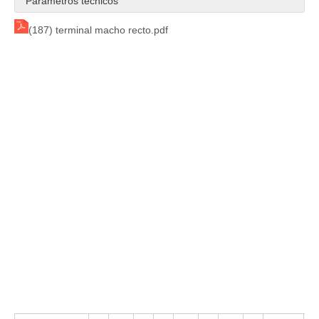
Parámetros técnicos
Terminal de desconexión macho completamente aislado de 4,75 mm (AWG 22-18)
Terminal recto de nailon de desconexión rápida, diámetro de tamaño de pestaña de 4,75 × 0,8 mm, 3,05 mm
(187) terminal macho recto.pdf
Terminal de desconexión rápida del diámetro 5,84 mm del tamaño de la pestaña de 4,75 × 0,5 mm con nailon
HRB 187 Terminal Agujero ciego Nylon Macho Certificado UL AWG#22-18