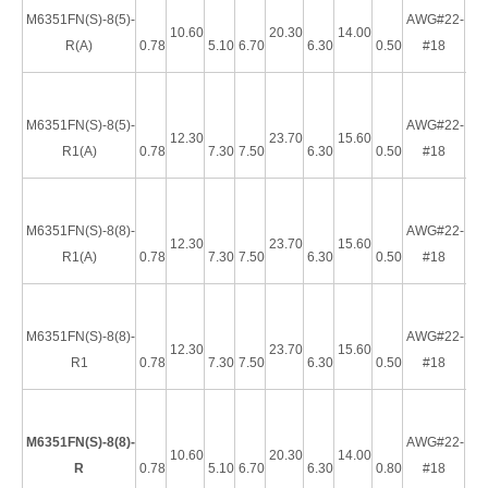
M6351FN(S)-8(5)-
AWG#22-
10.60
20.30
14.00
R(A)
0.78
5.10
6.70
6.30
0.50
#18
M6351FN(S)-8(5)-
AWG#22-
12.30
23.70
15.60
Terminal de desconexión de bandera hembra completamente aislado de 4,75 mm (AWG 16-14)
Terminal de desconexión rápida con lengüeta de 4,75 × 0,8 mm, diámetro de 6,60 mm
R1(A)
0.78
7.30
7.50
6.30
0.50
#18
M6351FN(S)-8(8)-
AWG#22-
12.30
23.70
15.60
R1(A)
0.78
7.30
7.50
6.30
0.50
#18
M6351FN(S)-8(8)-
AWG#22-
12.30
23.70
15.60
R1
0.78
7.30
7.50
6.30
0.50
#18
M6351FN(S)-8(8)-
AWG#22-
10.60
20.30
14.00
R
0.78
5.10
6.70
6.30
0.80
#18