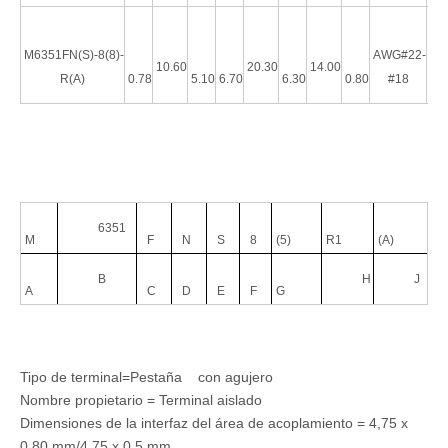
M6351FN(S)-8(8)-
AWG#22-
10.60
20.30
14.00
R(A)
0.78
5.10
6.70
6.30
0.80
#18
6351
M
F
N
S
8
(5)
R1
(A)
B
H
J
A
C
D
E
F
G
Tipo de terminal=Pestaña con agujero
Nombre propietario = Terminal aislado
Dimensiones de la interfaz del área de acoplamiento = 4,75 x
0,80 mm/4,75 x 0,5 mm