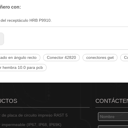
ero con:
 del receptáculo HRB P9910.
:
ado en ángulo recto
Conector 42820
conectores gwt
C
r hembra 10.0 para pcb
UCTOS
CONTÁCTE
 de placa de circuito impreso RAST 5
 impermeable (IP67, IP68, IP69K)