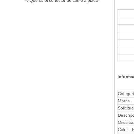
¿Qué es el conector de cable a placa?
Informa
Catego
Marca
Solicitud
Descripc
Circuito
Color - 