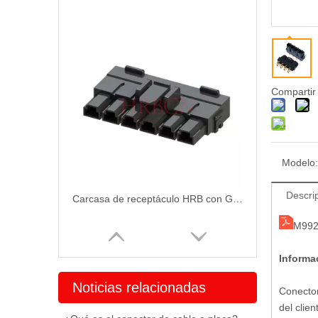
Compartir
Modelo:
Descri
Carcasa de receptáculo HRB con GWT P9910
M992
Informa
Noticias relacionadas
Conector
del clien