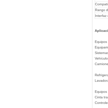
Compati
Rango d
Interfaz
Aplicac
Equipos 
Equipami
Sistema
Vehículo
Camion
Refriger
Lavador
Equipos 
Cinta tr
Controle