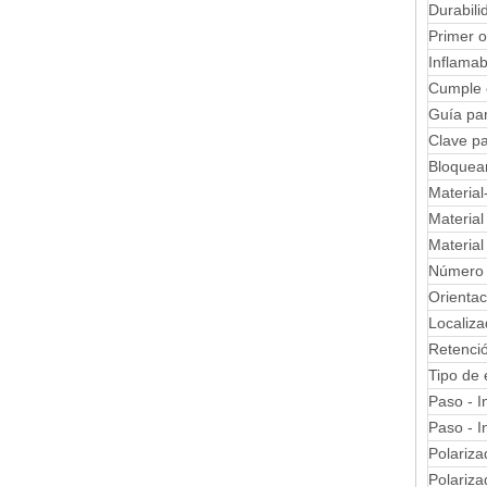
Durabili
Primer o
Inflamab
Cumple c
Guía par
Clave pa
Bloquear
Material
Material
Material
Número d
Orientac
Localiz
Retenci
Tipo de
Paso - I
Paso - I
Polariza
Polariz