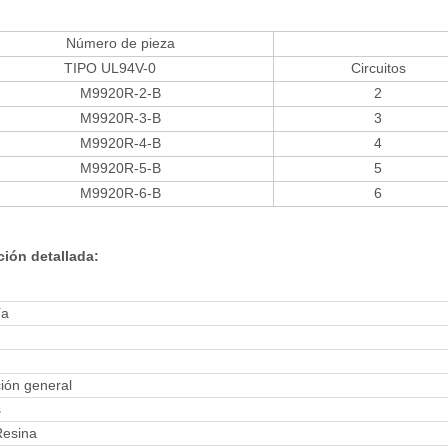
Número de pieza
TIPO UL94V-0
Circuitos
M9920R-2-B
2
M9920R-3-B
3
M9920R-4-B
4
M9920R-5-B
5
M9920R-6-B
6
ción detallada:
ría
ión general
s
Resina