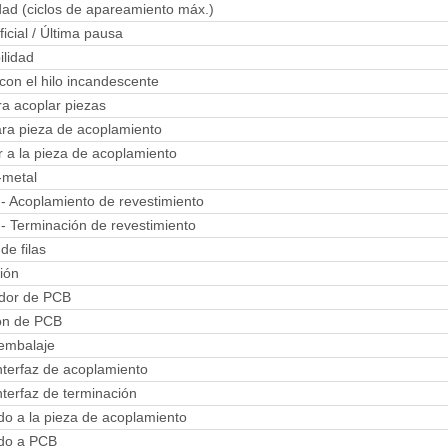
dad (ciclos de apareamiento máx.)
ficial / Última pausa
ilidad
on el hilo incandescente
a acoplar piezas
ra pieza de acoplamiento
 a la pieza de acoplamiento
-metal
 - Acoplamiento de revestimiento
 - Terminación de revestimiento
e filas
ión
ador de PCB
ón de PCB
 embalaje
nterfaz de acoplamiento
nterfaz de terminación
do a la pieza de acoplamiento
ado a PCB