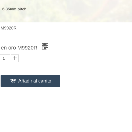
o M9920R
 en oro M9920R
Añadir al carrito